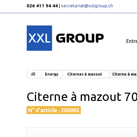
026 411 94 44
|
secretariat@xxlgroup.ch
Entr
Energy
Citernes à mazout
Citerne à ma
Citerne à mazout 70
N° d'article :
200005