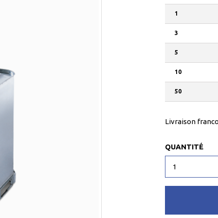
1
3
5
10
50
Livraison franco
QUANTITÉ