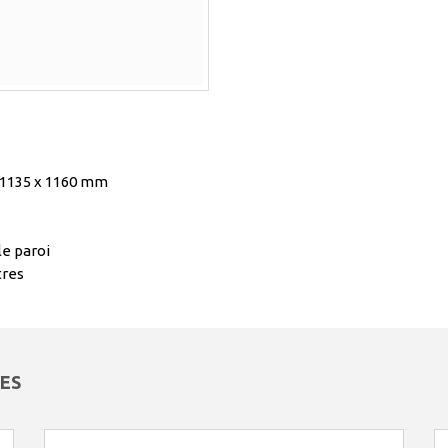
 1135 x 1160 mm
e paroi
tres
ES