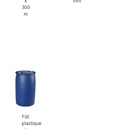
x
mm
300
m
Fût
plastique