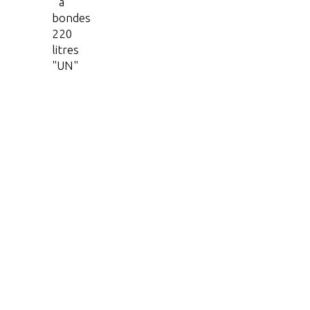
à
bondes
220
litres
"UN"