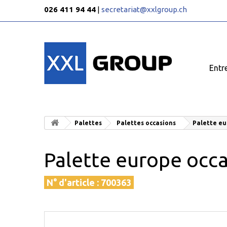
026 411 94 44
|
secretariat@xxlgroup.ch
Entr
Palettes
Palettes occasions
Palette eu
Palette europe occ
N° d'article :
700363